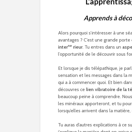
L’apprentissa
Apprends à décou
Alors pourquoi s’intéresser à une s
avantages ? C’est une grande porte o
ne
inter
rieur
. Tu entres dans un
aspe
l’opportunité de le découvrir sous 
Et lorsque je dis télépathique, je pa
sensation et les messages dans la mat
qui a à commencer quoi. Et bien dans
découvres ce
lien vibratoire de la t
beaucoup peine à comprendre. Nous 
les minéraux apporteront, et tu pour
lorsqu’elles arrivent dans la matière,
Tu auras d’autres explications à ce suj
j’explique la manière dont on arrive 