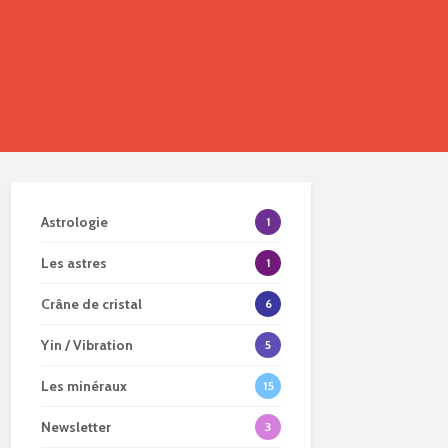
Astrologie
1
Les astres
1
Crâne de cristal
6
Yin / Vibration
5
Les minéraux
15
Newsletter
3