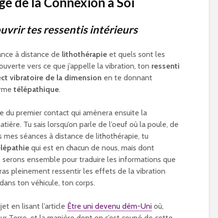
ge de la Connexion à Soi
vrir tes ressentis intérieurs
éance à distance de
lithothérapie
et quels sont les
uverte vers ce que j’appelle la vibration, ton
ressenti
ct vibratoire de la dimension
en te donnant
forme
télépathique
.
rle du premier contact qui amènera ensuite la
ière. Tu sais lorsqu’on parle de l’oeuf où la poule, de
 mes séances à distance de lithothérapie, tu
élépathie
qui est en chacun de nous, mais dont
serons ensemble pour traduire les informations que
ras pleinement ressentir les effets de la vibration
 dans ton véhicule, ton corps.
et en lisant l’article
Être uni devenu dém-Uni
où,
sur Terre, et la manière dont on s’est coupé de cette