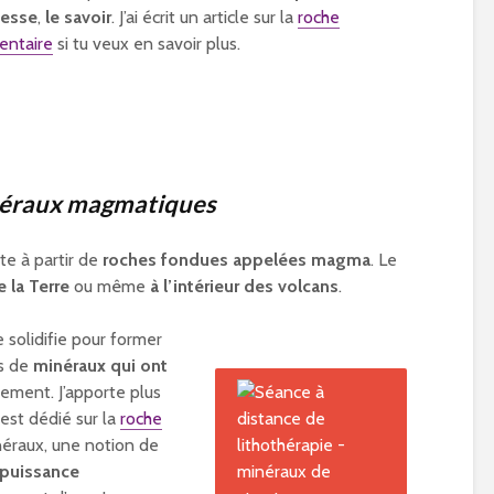
gesse
,
le savoir
. J’ai écrit un article sur la
roche
entaire
si tu veux en savoir plus.
néraux magmatiques
te à partir de
roches fondues appelées magma
. Le
 la Terre
ou même
à l’intérieur des volcans
.
e solidifie pour former
es de
minéraux qui ont
ement. J’apporte plus
r est dédié sur la
roche
inéraux, une notion de
 puissance