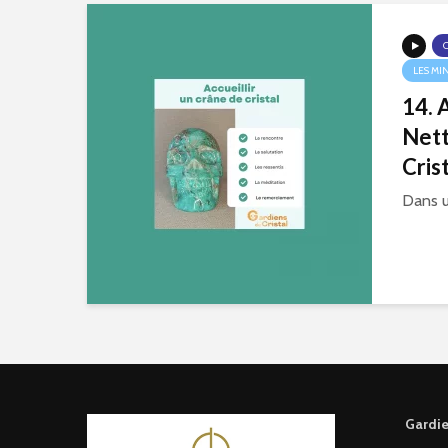
LES MI
14. A
Nett
Cris
Dans u
Gardie