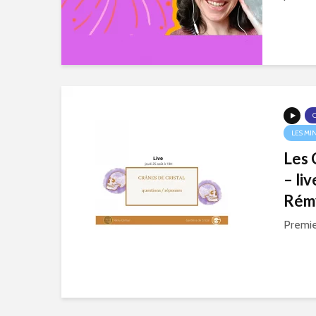
LES MI
Les 
– li
Rém
Premier