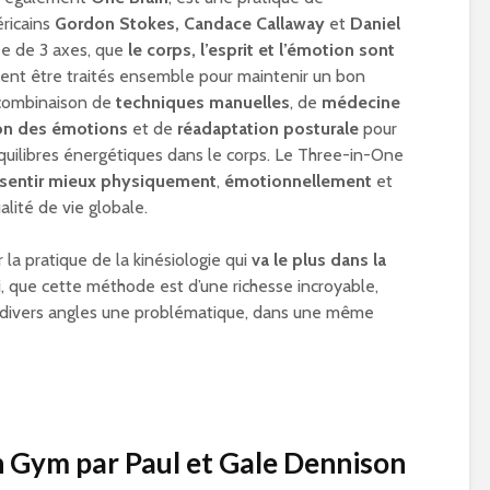
ricains
Gordon Stokes, Candace Callaway
et
Daniel
dée de 3 axes, que
le corps, l’esprit et l’émotion sont
vent être traités ensemble pour maintenir un bon
e combinaison de
techniques manuelles
, de
médecine
on des émotions
et de
réadaptation posturale
pour
séquilibres énergétiques dans le corps. Le Three-in-One
 sentir mieux physiquement
,
émotionnellement
et
alité de vie globale.
a pratique de la kinésiologie qui
va le plus dans la
ci, que cette méthode est d’une richesse incroyable,
ous divers angles une problématique, dans une même
n Gym par Paul et Gale Dennison