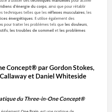
ste à utiliser des
techniques manuelles
pour activer
idiens d’énergie du corps
, ainsi que pour rétablir
des techniques telles que les
réflexes musculaires
, les
cices énergétiques
. Il utilise également des
es
pour traiter les problèmes tels que
les douleurs
,
stifs
,
les troubles de sommeil
et
les problèmes
ne Concept® par
Gordon Stokes,
Callaway
et
Daniel Whiteside
ratique du Three-in-One Concept®
 également
One Brain
, est une pratique de