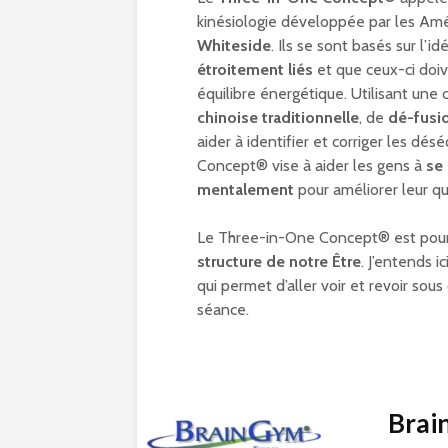
kinésiologie développée par les Amé
Whiteside
. Ils se sont basés sur l’i
étroitement liés
et que ceux-ci doi
équilibre énergétique. Utilisant un
chinoise traditionnelle
, de
dé-fusi
aider à identifier et corriger les dé
Concept® vise à aider les gens à
se
mentalement
pour améliorer leur qu
Le Three-in-One Concept® est pour l
structure de notre Être
. J’entends i
qui permet d’aller voir et revoir s
séance.
Brai