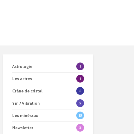
Astrologie
1
Les astres
1
Crâne de cristal
6
Yin / Vibration
5
Les minéraux
15
Newsletter
3