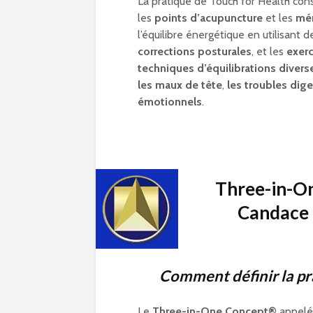
La pratique de Touch for Health consi
les
points d’acupuncture
et les
mér
l’équilibre énergétique en utilisant 
corrections posturales
, et les
exer
techniques d’équilibrations divers
les maux de tête
,
les troubles dige
émotionnels
.
Three-in-O
Candace 
Comment définir la p
Le
Three-in-One Concept®
appelé