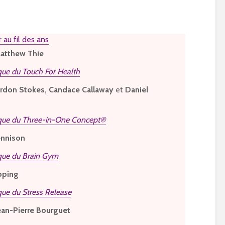
au fil des ans
atthew Thie
que du Touch For Health
rdon Stokes, Candace Callaway
et
Daniel
ique du Three-in-One Concept®
ennison
ique du Brain Gym
pping
que du Stress Release
ean-Pierre Bourguet