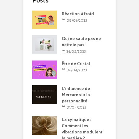
Posts
Réaction à froid
08/06/2023
Qui ne saute pas ne
nettoie pas !
26/05/2023
Être de Cristal
06/04/2023
L’influence de
Mercure sur la
personnalité
01/04/2023
La cymatique :
Comment les
vibrations modulent
la matière ?