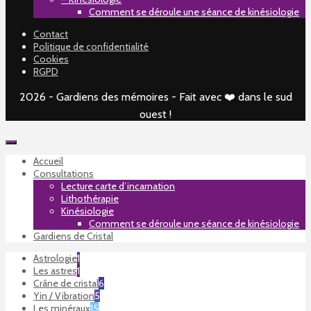
Comment se déroule une séance de kinésiologie
Contact
Politique de confidentialité
Cookies
RGPD
2026 - Gardiens des mémoires - Fait avec ❤️ dans le sud
ouest !
Accueil
Consultations
Lecture carte d’incarnation
Lithothérapie
Kinésiologie
Comment se déroule une séance de kinésiologie
Gardiens de Cristal
Astrologie
1
Les astres
1
Crâne de cristal
6
Yin / Vibration
5
Les minéraux
15